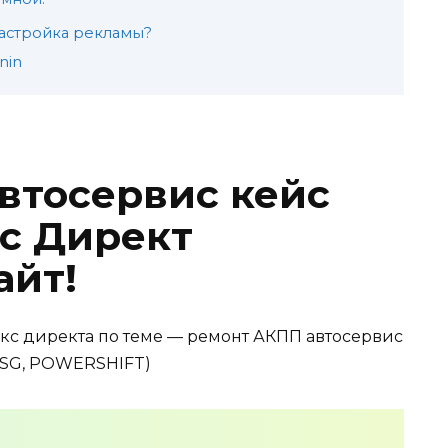
астройка рекламы?
nin
втосервис кейс
с Директ
айт!
екс директа по теме — ремонт АКПП автосервис
SG, POWERSHIFT)